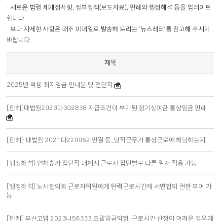
· 새로운 법령 제개정사항, 정부정책(보도자료), 판례와 행정해석 등을 업데이트
합니다.
· 보다 자세한 사항은 매주 이메일로 발송해 드리는 ‘뉴스레터’를 참고해 주시기
바랍니다.
제목
2025년 적용 최저임금 안내문 및 전단지
[판례]대법원2023다302838 지급조건이 부가된 정기상여금 통상임금 판례
[판례} 대법원 2021다220062 판결 등_당직근무가 통상근로에 해당하는지
[행정해석] 연차휴가 집단적 대체시 근로자 집단별로 다른 일자 적용 가능
[행정해석] 노사협의회 근로자위원에게 탄력근로시간제 서면합의 권한 부여 가
능
[판례] 부산고법 2023나56333 포괄임금약정_근로시간 산정이 어려운 경우에