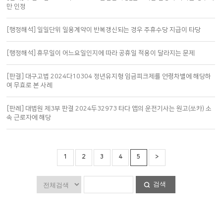
만 인정
[행정해석] 일일단위 일용계약이 반복갱신되는 경우 주휴수당 지급이 타당
[행정해석] 휴무일이 어느요일인지에 따라 공휴일 적용이 달라지는 문제
[판결] 대구고법 2024다10304 정년유지형 임금피크제를 연령차별에 해당하
여 무효로 본 사례
[판례] 대법원 제3부 판결 2024두32973 타다 앱의 운전기사는 원고(쏘카) 소
속 근로자에 해당
1
2
3
4
5
>
검색