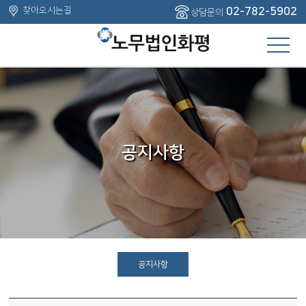
주메뉴 바로가기
컨텐츠 바로가기
찾아오시는길
02-782-5902
상담문의
공지사항
공지사항