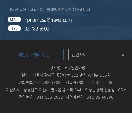
사업장 급여관리와 4대보험대행관련 상담해드립니다.
hpnomusa@naver.com
MAIL
02-782-5902
TEL
개인정보처리 방침
관련사이트
상호명 : 노무법인화평
본사 : 서울시 강서구 공항대로 222 발산 W타워 506호
전화번호 : 02-782-5902
사업자번호 : 107-87-41206
아산지사 : 충청남도 아산시 염치읍 송곡리 244-19 충남경제 진흥원 105호
전화번호 : 041-533-2082
사업자번호 : 312-85-60586