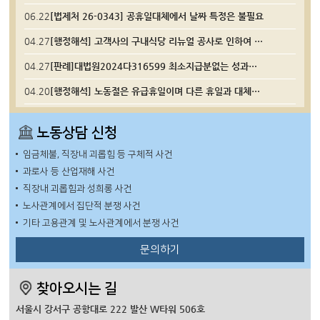
06.22
[법제처 26-0343] 공휴일대체에서 날짜 특정은 불필요
04.27
[행정해석] 고객사의 구내식당 리뉴얼 공사로 인하여 소속 근로자가 근로를 제공하지 못하는 경우 휴업수당 지급 여부
04.27
[판례]대법원2024다316599 최소지급분없는 성과급은 통상임금에 해당되지 않는다
04.20
[행정해석] 노동절은 유급휴일이며 다른 휴일과 대체할 수 없다
노동상담 신청
임금체불, 직장내 괴롭힘 등 구체적 사건
과로사 등 산업재해 사건
직장내 괴롭힘과 성희롱 사건
노사관계에서 집단적 분쟁 사건
기타 고용관계 및 노사관계에서 분쟁 사건
문의하기
찾아오시는 길
서울시 강서구 공항대로 222 발산 W타워 506호