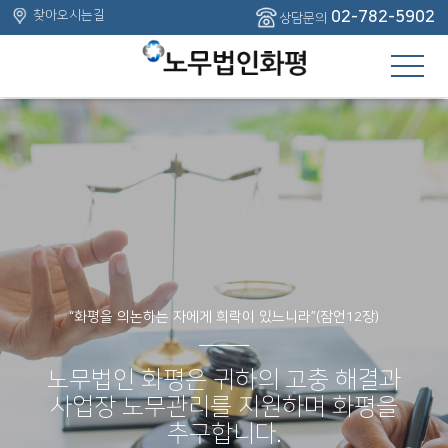
주메뉴 바로가기
컨텐츠 바로가기
찾아오시는길
02-782-5902
상담문의
“화평을 의논하는 자에게 희락이 있느니라”(잠언12장)
“화평을 의논하는 자에게 희락이 있느니라”(잠언12장)
노무법인 화평은 귀하의 고충 해결과
노무법인 화평은 귀하의 고충 해결과
사업장 노무관리를 지원하며 화평을
사업장 노무관리를 지원하며 화평을
추구합니다.
추구합니다.